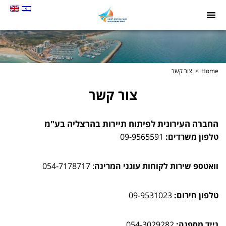
תמונה
כקישור
לעמוד
הבית
Home
צור קשר
צור קשר
החברה העירונית לפיתוח תיירות בהרצליה בע"מ
טלפון משרדים:
09-9565591
וואטספ שירות לקוחות עוגני המרינה
: 054-7178717
טלפון חירום:
09-9531023
נייד מספנה:
054-3029282