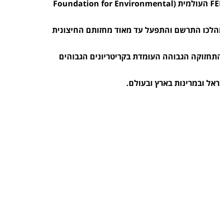
ההרצאה שנערכה במועדון השייטים במרינה הרצליה, הועברה על ידי דני שפר, מנכ''ל FEE העולמית (Foundation for Environmental
מהלכו התרשם והתפעל עד מאוד מחזותם החיצונית
התחזוקה הגבוהה העומדת בקריטריונים הגבוהים
ראל ובמרינות בארץ ובעולם.