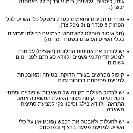
גומי, כיסויים, גלשנים, בימיני וכו' (כולל באחסנה
יבשה).
פנדרים תקינים ותואמים לגודל ומשקל כלי השייט לכל
הפחות 6 פנדרים (3 מכל צד).
(חל איסור מוחלט להשתמש בצמיגים כבולמי זעזועים
בכלי השייט העוגנים בשטח המרינה)
יש לבדוק את אטימות החלונות (האצ'ים) על מנת
למנוע חדירת מי גשמים ולוודא סגירתם לפני ימים
גשומים.
קיפול מפרשים בצורה הדוקה, בטוחה ומאובטחת
למניעת פתיחתם ברוחות עזות.
יש לבדוק פעילות תקינה של משאבות שיפוליים ופתחי
ניקוז נקיים, תקינות מצוף הפעלת המשאבה וזמזם
התראה, ולוודא בילג' וסיפון נקי למניעת סתימת
משאבה.
יש להעלות ולאבטח את הכבש (גאנגוואי) על כלי
השייט למניעת פגיעה ברציף ובפדסטל.