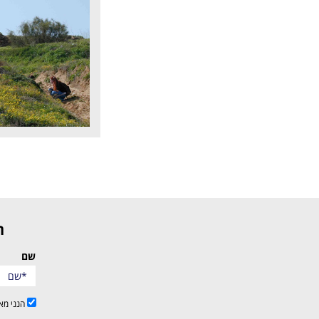
שם
הנני מא