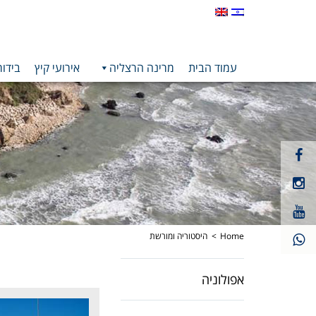
עמוד הבית
מרינה הרצליה
אירועי קיץ
בידור
קישור
חיצוני
קישור
לעמוד
חיצוני
פייסבוק
קישור
לעמוד
חיצוני
אינסטגרם
לעמוד
Home
היסטוריה ומורשת
יוטיוב
אפולוניה