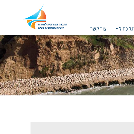
גל כחול
צור קשר
תמונה
כקישור
לעמוד
הבית