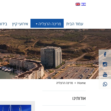
עמוד הבית
מרינה הרצליה
אירועי קיץ
בידור
קישור
חיצוני
קישור
לעמוד
חיצוני
פייסבוק
קישור
לעמוד
חיצוני
אינסטגרם
לעמוד
Home
מרינה הרצליה
יוטיוב
אודותינו