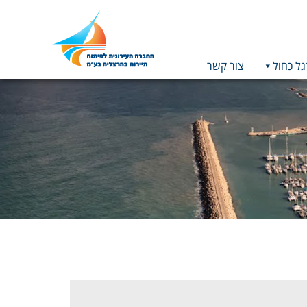
גל כחול
צור קשר
תמונה
כקישור
לעמוד
הבית