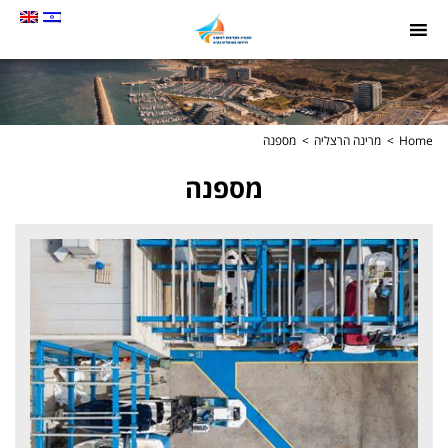
תמונה
כקישור
לעמוד
הבית
Home
מרינה הרצליה
מספנה
מספנה