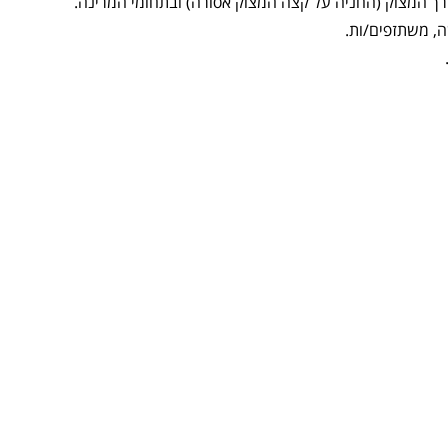
ך המצוק (החניה על קצה המצוק אסורה) ובתחומי המרינה.
ה, משתזפים/ות.