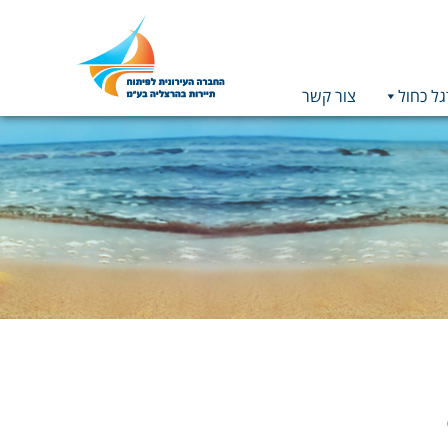
גל כחול
צור קשר
תמונה
כקישור
לעמוד
הבית