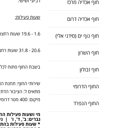
רביעי ושישי.
חוף אכדיה מרכז
שעות פעילות:
חוף אכדיה דרום
1.6 - 19.6 שעות רחצה: 07:15 - 15:45
חוף נוף ים (סידני אלי)
20.6 - 31.8 שעות רחצה: 07:15 - 18:45
חוף השרון
בשבת החוף פתוח לכלל 
חוף זבולון
שירותי החוף: תחנת הצ
החוף הדרומי
מתאים ל: הציבור הדתי.
מיקום: 400 מטר דרומית למרינה, ההגעה בכביש כורכר ובתחבורה ציבורית מהעיר בני ברק.
החוף הנפרד
מי ו
ש
עות פעילות
החוף
גברים: ב', ד', ו' | נש
* שעות פעילות בהת