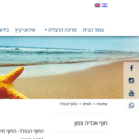
עמוד הבית
מרינה הרצליה
אירועי קיץ
בידור
קישור
חיצוני
קישור
לעמוד
חיצוני
פייסבוק
קישור
לעמוד
חיצוני
אינסטגרם
לעמוד
Home
חופים
החוף הנפרד
יוטיוב
חוף אכדיה צפון