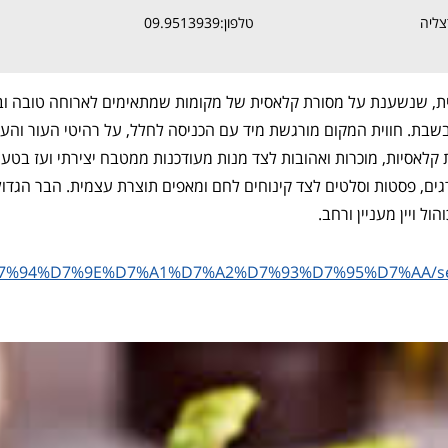
טלפון:09.9513939
, שנשענת על מסורת קלאסית של מקומות שמתאימים לארוחה טובה וביל
ובשבת. חווית המקום מורגשת מיד עם הכניסה לחלל, על רהיטי העור והע
לאסיות, מוכרות ואהובות לצד מנות מעודכנות ממטבח יצירתי ועז בטעמיו
דגים, פסטות וסלטים לצד קינוחים לחם ומאפים תוצרת עצמית. הבר הג
ול ויין מעניין ורחב.
il/%D7%94%D7%9E%D7%A1%D7%A2%D7%93%D7%95%D7%AA/seb