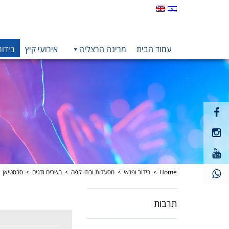
עמוד הבית
מרינה הרצליה
אירועי קיץ
בידור
קישור
חיצוני
קישור
לעמוד
חיצוני
פייסבוק
קישור
לעמוד
חיצוני
אינסטגרם
לעמוד
Home
בידור ופנאי
מסעדות ובתי קפה
בשרים ודגים
סבסטיאן
יוטיוב
תרבות