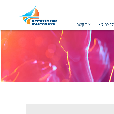
גל כחול
צור קשר
תמונה
כקישור
לעמוד
הבית