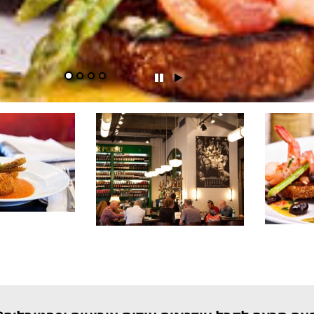
הפעל
השהה
מצגת
מצגת
שקופיות
שקופיות