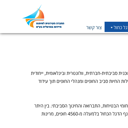
גל כחול
צור קשר
תמונה
כקישור
לעמוד
הבית
 FEE העולמי (Foundation for Environmental Education) מייצג תוכנית סביבתית-חברתית, וולונטרית ובינלאומית, ייחודית
ת החיות סביב החופים ומנהלי החופים תוך עידוד
ומי הבטיחות, התברואה והחינוך הסביבתי. בין היתר
עוסקות הדרישות באיכות המים, נגישות לנכים, פחי מחזור, הגנה על הסביבה הימית וכו'. כיום מונף הדגל הכחול בלמעלה מ-4560 חופים, מרינות