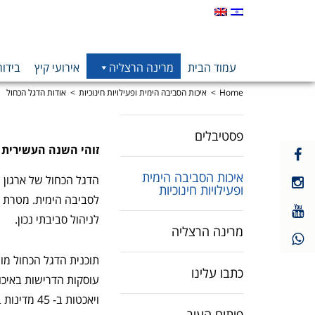
עמוד הבית
מרינה הרצליה
אירועי קיץ
בידור
Home
איכות הסביבה הימית ופעילויות חינוכיות
אודות הדגל הכחול
פסטיבלים
זוהי השנה העשירית בה
קישור
חיצוני
איכות הסביבה הימית
קישור
לעמוד
ופעילויות חינוכיות
חיצוני
פייסבוק
לסביבה הימית. מטרת ה
קישור
לעמוד
לניהול סביבתי נכון.
חיצוני
אינסטגרם
מרינה הרצליה
לעמוד
יוטיוב
תוכנית הדגל הכחול מו
כתבו עלינו
ויאכטות ב- 45 מדינות בעולם, מתוכם ב-50 אתרים בישראל !
פיתוח העיר