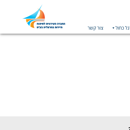
גל כחול
צור קשר
תמונה
כקישור
לעמוד
הבית