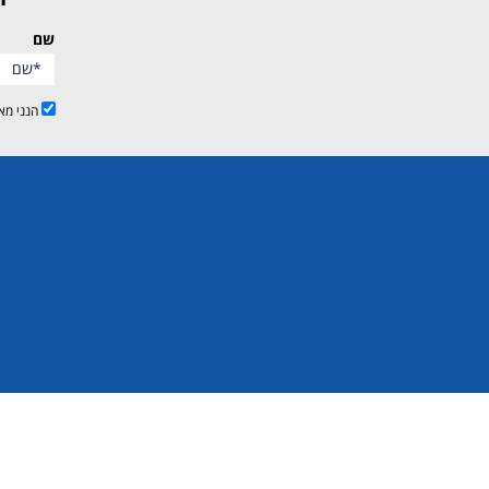
שם
הנני מא