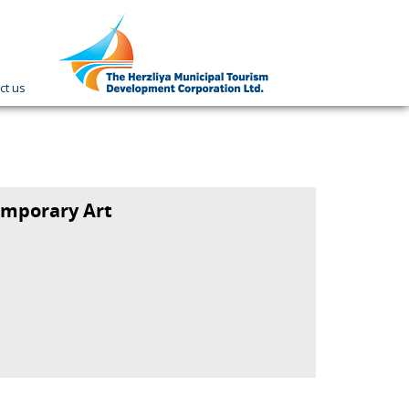
ct us
תמונה
כקישור
לעמוד
הבית
emporary Art